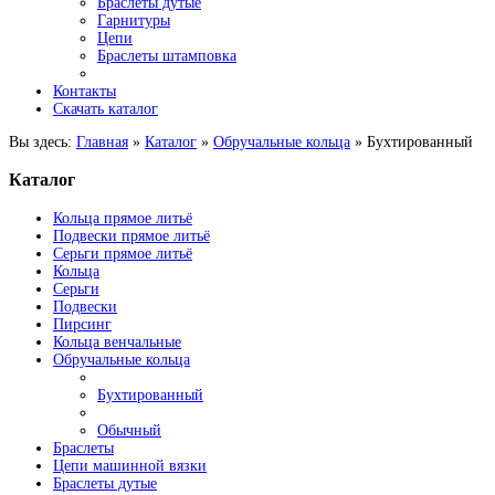
Браслеты дутые
Гарнитуры
Цепи
Браслеты штамповка
Контакты
Скачать каталог
Вы здесь:
Главная
»
Каталог
»
Обручальные кольца
»
Бухтированный
Каталог
Кольца прямое литьё
Подвески прямое литьё
Серьги прямое литьё
Кольца
Серьги
Подвески
Пирсинг
Кольца венчальные
Обручальные кольца
Бухтированный
Обычный
Браслеты
Цепи машинной вязки
Браслеты дутые