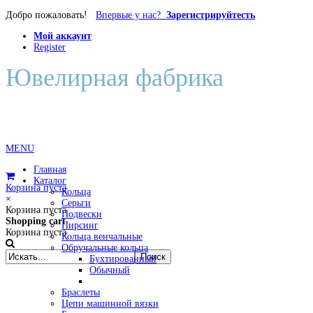
Добро пожаловать!
Впервые у нас?
Зарегистрируйтесть
Мой аккаунт
Register
Ювелирная фабрика
Диана
MENU
Главная
Каталог
Корзина пуста
Кольца
×
Серьги
Корзина пуста
Подвески
Shopping cart
Пирсинг
Корзина пуста
Кольца венчальные
Обручальные кольца
Бухтированный
Обычный
Браслеты
Цепи машинной вязки