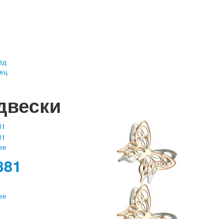
ёд
нец
двески
ее
881
ее