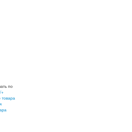
ать по
/+
 товара
я
ара